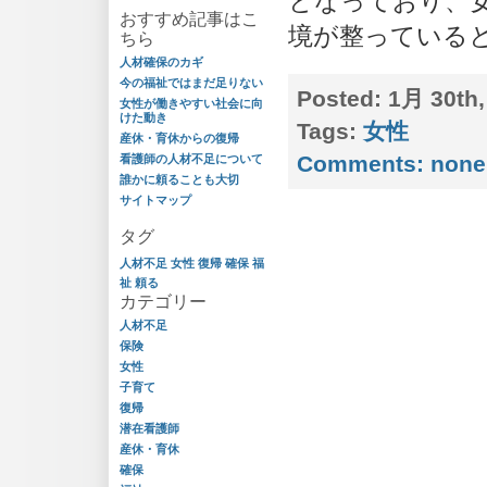
となっており、
おすすめ記事はこ
境が整っていると
ちら
人材確保のカギ
今の福祉ではまだ足りない
Posted:
1月 30th,
女性が働きやすい社会に向
けた動き
Tags:
女性
産休・育休からの復帰
Comments:
none
看護師の人材不足について
誰かに頼ることも大切
サイトマップ
タグ
人材不足
女性
復帰
確保
福
祉
頼る
カテゴリー
人材不足
保険
女性
子育て
復帰
潜在看護師
産休・育休
確保