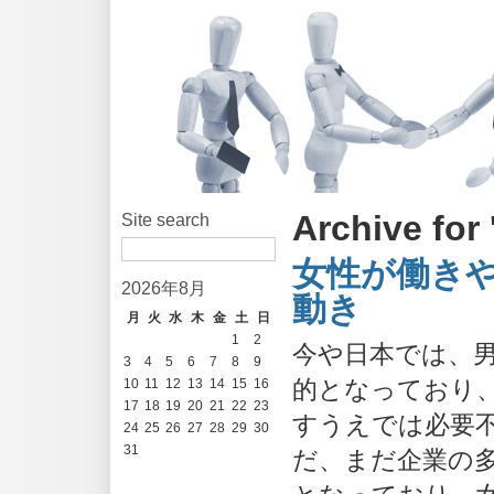
Archive for
Site search
女性が働き
2026年8月
動き
月
火
水
木
金
土
日
1
2
今や日本では、
3
4
5
6
7
8
9
的となっており
10
11
12
13
14
15
16
17
18
19
20
21
22
23
すうえでは必要
24
25
26
27
28
29
30
31
だ、まだ企業の