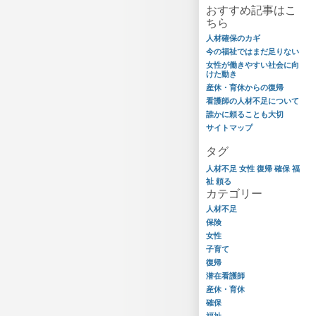
おすすめ記事はこ
ちら
人材確保のカギ
今の福祉ではまだ足りない
女性が働きやすい社会に向
けた動き
産休・育休からの復帰
看護師の人材不足について
誰かに頼ることも大切
サイトマップ
タグ
人材不足
女性
復帰
確保
福
祉
頼る
カテゴリー
人材不足
保険
女性
子育て
復帰
潜在看護師
産休・育休
確保