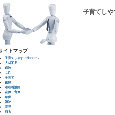
子育てしや
サイトマップ
子育てしやすい世の中へ
人材不足
保険
女性
子育て
復帰
潜在看護師
産休・育休
確保
福祉
育児
頼る