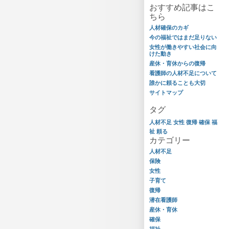
おすすめ記事はこ
ちら
人材確保のカギ
今の福祉ではまだ足りない
女性が働きやすい社会に向
けた動き
産休・育休からの復帰
看護師の人材不足について
誰かに頼ることも大切
サイトマップ
タグ
人材不足
女性
復帰
確保
福
祉
頼る
カテゴリー
人材不足
保険
女性
子育て
復帰
潜在看護師
産休・育休
確保