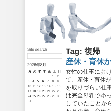
Tag: 復帰
Site search
産休・育休
2026年8月
女性の仕事にお
月
火
水
木
金
土
日
1
2
て、産休・育休
3
4
5
6
7
8
9
を取りづらい仕
10
11
12
13
14
15
16
17
18
19
20
21
22
23
は完全母乳でゆ
24
25
26
27
28
29
30
31
していたことから