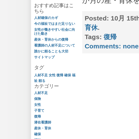
か月の産・育休を
おすすめ記事はこ
ちら
Posted:
10月 15th
人材確保のカギ
今の福祉ではまだ足りない
育休
.
女性が働きやすい社会に向
けた動き
Tags:
復帰
産休・育休からの復帰
Comments:
none
看護師の人材不足について
誰かに頼ることも大切
サイトマップ
タグ
人材不足
女性
復帰
確保
福
祉
頼る
カテゴリー
人材不足
保険
女性
子育て
復帰
潜在看護師
産休・育休
確保