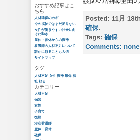
護師の離職理由の1
おすすめ記事はこ
ちら
Posted:
11月 18th
人材確保のカギ
今の福祉ではまだ足りない
確保
.
女性が働きやすい社会に向
けた動き
Tags:
確保
産休・育休からの復帰
Comments:
none
看護師の人材不足について
誰かに頼ることも大切
サイトマップ
タグ
人材不足
女性
復帰
確保
福
祉
頼る
カテゴリー
人材不足
保険
女性
子育て
復帰
潜在看護師
産休・育休
確保